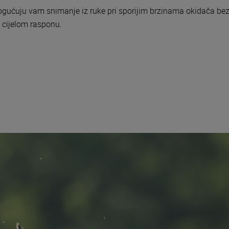
ćuju vam snimanje iz ruke pri sporijim brzinama okidača bez 
cijelom rasponu.