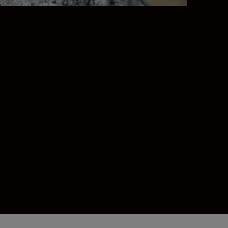
precizna i iznimno tiha. Od ptica do aviona,
i imaju AF načine rada Životinja ili Vozilo.