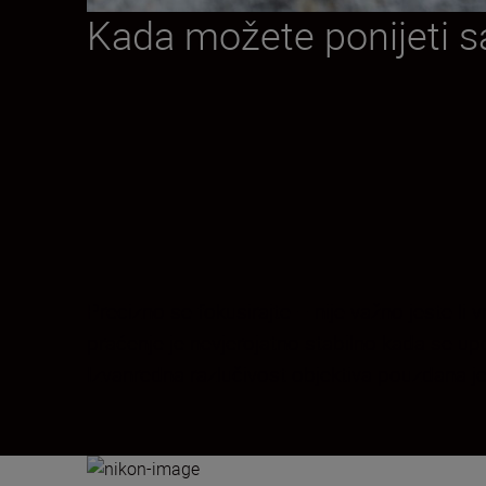
Kada možete ponijeti s
Precizno se fokusirajte – nije važno jeste li v
praćenje je nevjerojatno stabilno kada se upo
Izvanredna razlučivost objektiva pouzdana je 