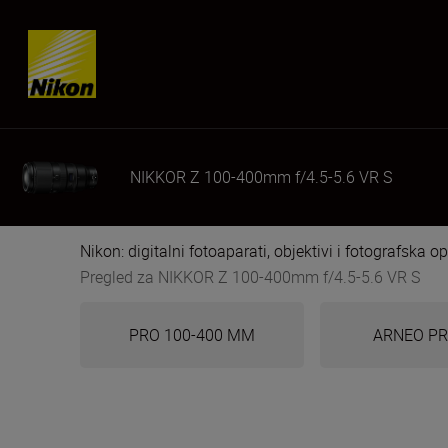
Skip content
NIKKOR Z 100-400mm f/4.5-5.6 VR S
Nikon: digitalni fotoaparati, objektivi i fotografska 
Pregled za NIKKOR Z 100-400mm f/4.5-5.6 VR S
PRO 100-400 MM
ARNEO P