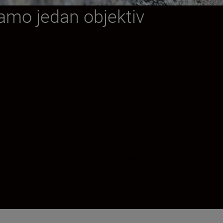
amo jedan objektiv
rlo blizu ili nevjerojatno daleko. Izvedba AF-a je brza, 
trebljava s Nikonovim bezrcalnim aparatima serije Z koj
čak i pri upotrebi telekonvertera.