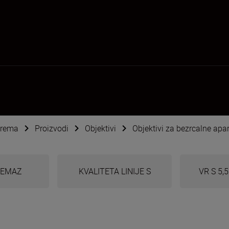
oprema
Proizvodi
Objektivi
Objektivi za bezrcalne apa
REMAZ
KVALITETA LINIJE S
VR S 5,