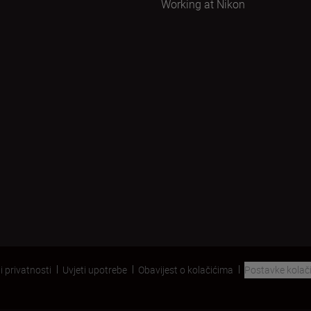
Working at Nikon
i privatnosti
Uvjeti upotrebe
Obavijest o kolačićima
Postavke kolač