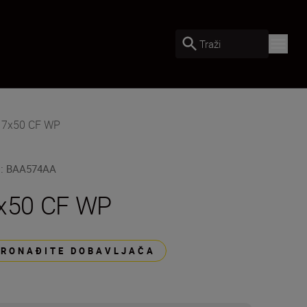
Traži
e 7x50 CF WP
U
:
BAA574AA
x50 CF WP
PRONAĐITE DOBAVLJAČA