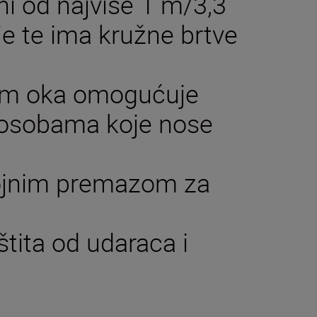
ni od najviše 1 m/3,3
je te ima kružne brtve
kom oka omogućuje
i osobama koje nose
lojnim premazom za
ita od udaraca i