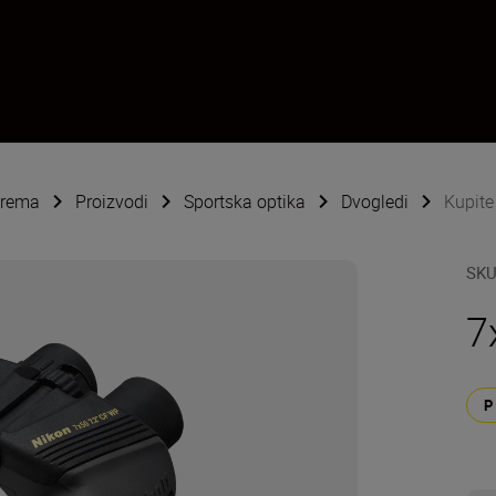
oprema
Proizvodi
Sportska optika
Dvogledi
Kupit
SK
7