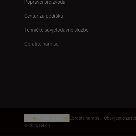
Popravci proizvoda
Centar za podršku
Tehničke savjetodavne službe
Obratite nam se
HR
Nikon Sites
Obratite nam se
Obavijest o zaštit
© 2026 Nikon