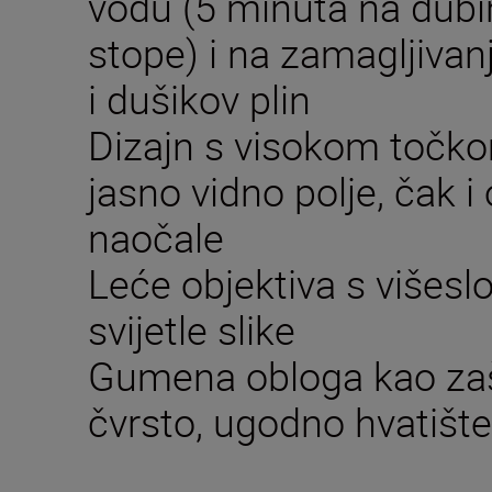
vodu (5 minuta na dubi
stope) i na zamagljivan
i dušikov plin
Dizajn s visokom toč
jasno vidno polje, čak 
naočale
Leće objektiva s višes
svijetle slike
Gumena obloga kao zašt
čvrsto, ugodno hvatište