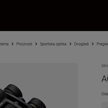
oprema
Proizvodi
Sportska optika
Dvogledi
Pregl
SK
A
Oda