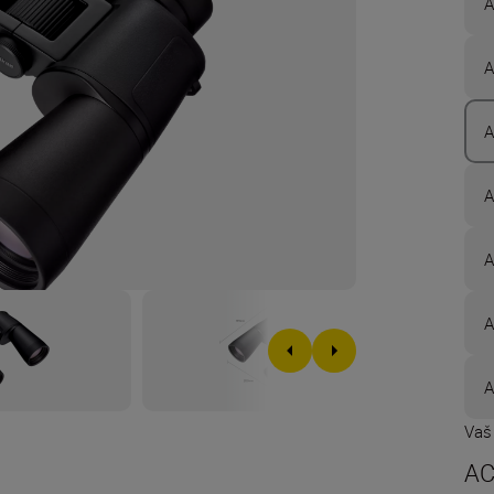
A
A
A
A
A
A
A
Vaš
AC