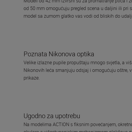
Modeli od 42 mm izvrsni su za promatranje ptica i živ
od 50 mm omogućuju pregled scena u daljini ili pri s
model sa zumom glatko vas vodi od bliskih do udalje
Poznata Nikonova optika
Velike izlazne pupile propuštaju mnogo svjetla, a vi
Nikonovih leća smanjuju odsjaj i omogućuju oštre, 
prikaze.
Ugodno za upotrebu
Na modelima ACTION s fiksnim povećanjem, okretno-
okulara s višestupanjskim mehanizmom olakšava pr