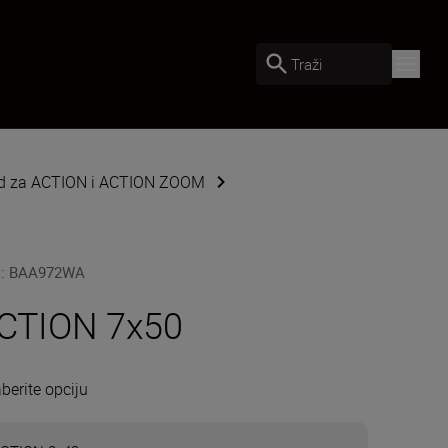
Traži
ed za ACTION i ACTION ZOOM
U
:
BAA972WA
CTION 7x50
berite opciju