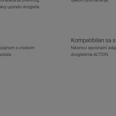
akoj uporabi dvogleda.
Kompatibilan sa 
dizajnom s visokom
Nikonovi opcionalni adap
aočala.
dvogledima ACTION.