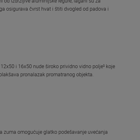
 od izdržljive aluminijske legure, lagani su za
 osigurava čvrst hvat i štiti dvogled od padova i
2x50 i 16x50 nude široko prividno vidno polje¹ koje
 i olakšava pronalazak promatranog objekta.
a zuma omogućuje glatko podešavanje uvećanja