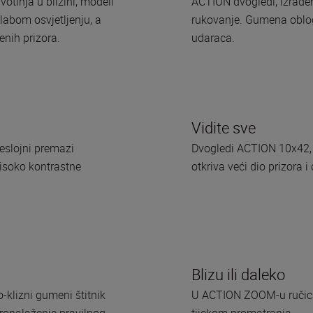
otinja u blizini, modeli
ACTION dvogledi, izrađeni
labom osvjetljenju, a
rukovanje. Gumena obloga
nih prizora.
udaraca.
Vidite sve
šeslojni premazi
Dvogledi ACTION 10x42, 1
visoko kontrastne
otkriva veći dio prizora
Blizu ili daleko
klizni gumeni štitnik
U ACTION ZOOM-u ručic
onalaženje pravilnog
tijekom promatranja.