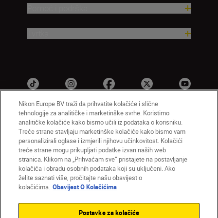
Pomoć i podrška
Tvrtka
Nikon Europe BV traži da prihvatite kolačiće i slične
tehnologije za analitičke i marketinške svrhe. Koristimo
analitičke kolačiće kako bismo učili iz podataka o korisniku.
HR
Nikon Sites
Treće strane stavljaju marketinške kolačiće kako bismo vam
personalizirali oglase i izmjerili njihovu učinkovitost. Kolačići
Obratite nam se
Obavijest o zaštiti privatnosti
treće strane mogu prikupljati podatke izvan naših web
Uvjeti upotrebe
Obavijest o kolačićima
stranica. Klikom na „Prihvaćam sve” pristajete na postavljanje
Postavke kolačića
kolačića i obradu osobnih podataka koji su uključeni. Ako
© 2026 Nikon
želite saznati više, pročitajte našu obavijest o
kolačićima.
Obavijest O Kolačićima
Postavke za kolačiće
Back to top