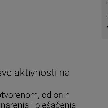
O
sve aktivnosti na
 otvorenom, od onih
inarenja i pješačenja