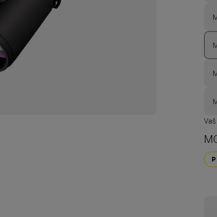
M
M
M
M
Vaš
MO