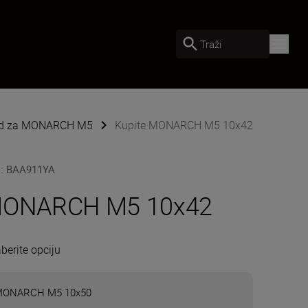
Traži
ed za MONARCH M5
Kupite MONARCH M5 10x42
U
:
BAA911YA
ONARCH M5 10x42
berite opciju
ONARCH M5 10x50