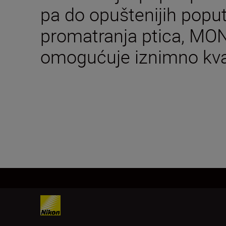
pa do opuštenijih poput
promatranja ptica, M
omogućuje iznimno kval