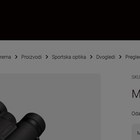
oprema
Proizvodi
Sportska optika
Dvogledi
Pregl
SK
M
Oda
M