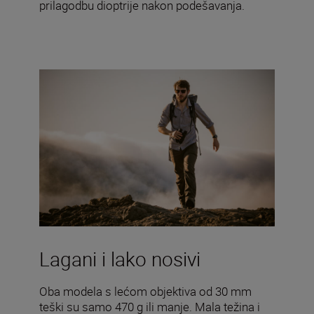
prilagodbu dioptrije nakon podešavanja.
Lagani i lako nosivi
Oba modela s lećom objektiva od 30 mm
teški su samo 470 g ili manje. Mala težina i