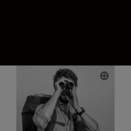
preko 60˚, što znači da s dvogledima serije
MONARCH M7 nikad ne propuštate
nijedan trenutak. Jedinstven u ovoj klasi
dvogleda, MONARCH M7 poziva
strastvene promatrače ptica da lociraju
ptice u brzom letu, ili životinje skrivene u
daljini, uz besprijekornu jasnoću.