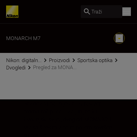
Traži
MONARCH M7
Nikon: digitaln...
Proizvodi
Sportska optika
Pregled za MONA...
Dvogledi
Bez obzira na to jeste li strastveni
promatrač ptica ili zaljubljenik u
životinjski svijet, dvogledi MONARCH
M7 sa širokim vidnim poljem savršeni
su pratitelji.