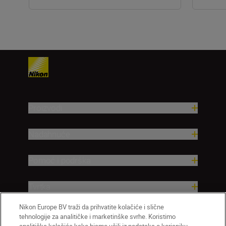
Proizvodi
Nadahnuće
Pomoć i podrška
Tvrtka
Nikon Europe BV traži da prihvatite kolačiće i slične
tehnologije za analitičke i marketinške svrhe. Koristimo