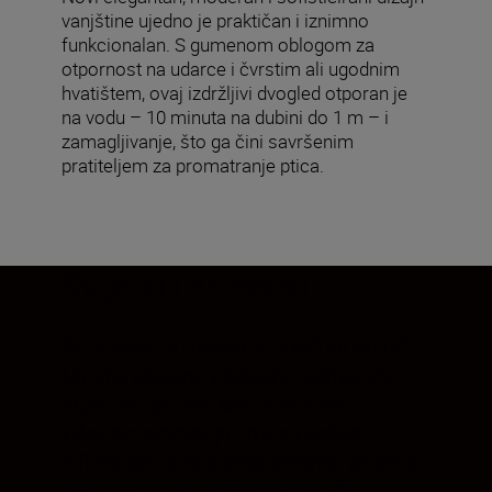
vanjštine ujedno je praktičan i iznimno
funkcionalan. S gumenom oblogom za
otpornost na udarce i čvrstim ali ugodnim
hvatištem, ovaj izdržljivi dvogled otporan je
na vodu – 10 minuta na dubini do 1 m – i
zamagljivanje, što ga čini savršenim
pratiteljem za promatranje ptica.
Svijetlo i prirodno
Želite svjetlije i prirodnije slike? MONARCH
M7 ima potpuno višeslojno premazane
objektive i prizme, kao i dielektrični
višeslojni premaz prizme s visokom
refleksijom te osigurava vrhunski prijenos
svjetla u cijelom vidljivom području.