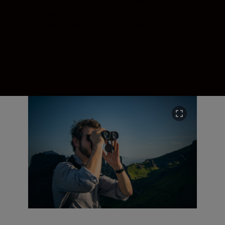
Premaz prizme za bolju razlučivost i
kontrast (korekcija faze) također
minimizira gubitak razlučivosti,
osiguravajući rezultate s visokim
kontrastom svaki put.