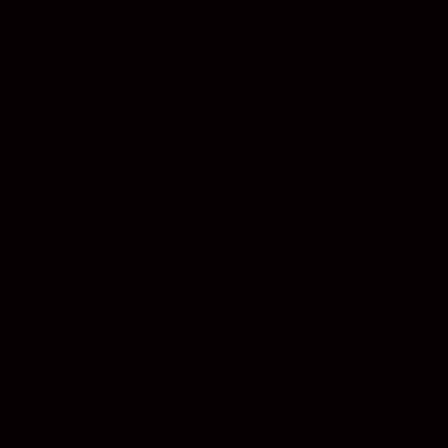
promatranje ptica u letu, dok staklo jako
niske disperzije (ED) ispravlja kromatsku
aberaciju kako biste uživali u impresivnim
detaljima divljih životinja. MONARCH M7
ima višeslojni premaz objektiva i prizme
koji osigurava svjetlije i prirodnije slike, dok
premaz protiv masnoće i vode pruža
zaštitu od mrlja i otisaka prstiju, koje
možete lako obrisati. Elegantno, izdržljivo i
lagano kućište omogućuje ugodno
nošenje, a mogućnost montiranja na stativ
dodatnu lakoću.
Vidljivost bez premca
Svi modeli imaju prividno vidno polje od