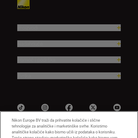
Proizvodi
Nadahnuće
Pomoć i podrška
Tvrtka
Nikon Europe BV traži da prihvatite kolačiće i slične
tehnologije za analitičke i marketinške svrhe. Koristimo
analitičke kolačiće kako bismo učili iz podataka o korisniku.
HR
Nikon Sites
Treće strane stavljaju marketinške kolačiće kako bismo vam