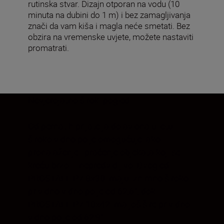
rutinska stvar. Dizajn otporan na vodu (10
minuta na dubini do 1 m) i bez zamagljivanja
znači da vam kiša i magla neće smetati. Bez
obzira na vremenske uvjete, možete nastaviti
promatrati.
Nevjerojatno široki pogledi
Od pernatih prijatelja do aviona u letu –
široko vidno polje omogućuje lako
pronalaženje i praćenje objekata koji se
kreću brzo ili nepredvidljivo. Dvogledi
PROSTAFF P7 8x30 imaju iznimno široko
prividno vidno polje od 62,6°, dok
PROSTAFF P7 10x42 ima još šire prividno
vidno polje od 62,9°.