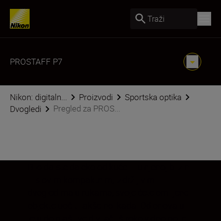
Traži
PROSTAFF P7
Nikon: digitaln...
Proizvodi
Sportska optika
Pregled za PROS...
Dvogledi
Bilo da ste daleko od kuće ili u njenoj blizini
– s ovim kompaktnim, izdržljivim
dvogledima u rukama, svoje ćete omiljene
objekte uočiti lakše no ikada. Od orlova u
letu do plašljive divljači, široko vidno polje i