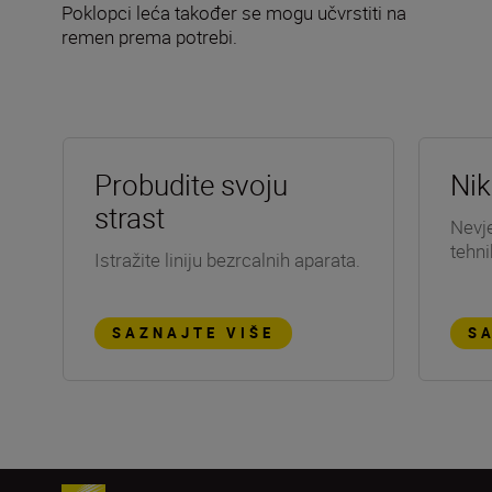
Poklopci leća također se mogu učvrstiti na
remen prema potrebi.
Probudite svoju
Nik
strast
Nevje
tehni
Istražite liniju bezrcalnih aparata.
SAZNAJTE VIŠE
S