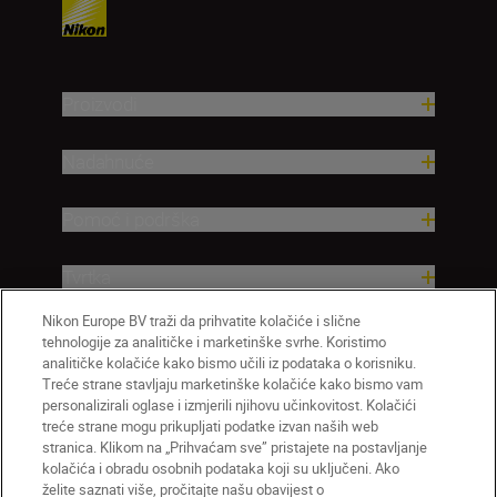
Proizvodi
Nadahnuće
Pomoć i podrška
Tvrtka
Nikon Europe BV traži da prihvatite kolačiće i slične
tehnologije za analitičke i marketinške svrhe. Koristimo
analitičke kolačiće kako bismo učili iz podataka o korisniku.
Treće strane stavljaju marketinške kolačiće kako bismo vam
personalizirali oglase i izmjerili njihovu učinkovitost. Kolačići
treće strane mogu prikupljati podatke izvan naših web
stranica. Klikom na „Prihvaćam sve” pristajete na postavljanje
kolačića i obradu osobnih podataka koji su uključeni. Ako
želite saznati više, pročitajte našu obavijest o
HR
Nikon Sites