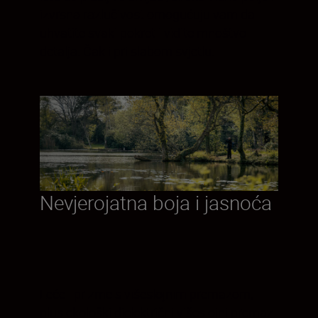
izvrsna razlučivost omogućuju vam da
uhvatite svaki pokret i vidite mnoštvo
detalja. Čak i pri slabom svjetlu.
Nevjerojatna boja i jasnoća
Leće i prizme s višeslojnim premazom,
plus ekološki dielektrični višeslojni premaz