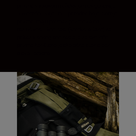
prizme s visokom refleksijom osiguravaju
izvanrednu svjetlinu i prirodne boje. Gornje
prizme imaju premaz prizme za bolju
razlučivost i kontrast (korekcija faze) za
prikaz visokog kontrasta, a za sve leće i
prizme korišteno je ekološko staklo bez
olova i arsena.