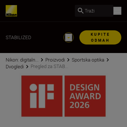
Traži
KUPITE
STABILIZED
ODMAH
Nikon: digitaln...
Proizvodi
Sportska optika
Pregled za STAB...
Dvogledi