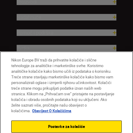
Proizvodi
Nadahnuće
Pomoć i podrška
Tvrtka
Nikon Europe BV traži da prihvatite kolačiće i slične
tehnologije za analitičke i marketinške svrhe. Koristimo
analitičke kolačiće kako bismo učili iz podataka o korisniku.
Treće strane stavljaju marketinške kolačiće kako bismo vam
personalizirali oglase i izmjerili njihovu učinkovitost. Kolačići
treće strane mogu prikupljati podatke izvan naših web
stranica. Klikom na „Prihvaćam sve” pristajete na postavljanje
kolačića i obradu osobnih podataka koji su uključeni. Ako
želite saznati više, pročitajte našu obavijest o
HR
Nikon Sites
kolačićima.
Obavijest O Kolačićima
Obratite nam se
Obavijest o zaštiti privatnosti
Uvjeti upotrebe
Obavijest o kolačićima
Postavke za kolačiće
Postavke kolačića