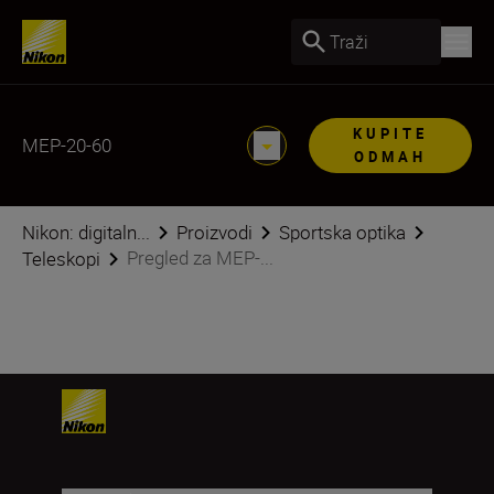
Traži
KUPITE
MEP-20-60
ODMAH
Nikon: digitaln...
Proizvodi
Sportska optika
Pregled za MEP-...
Teleskopi