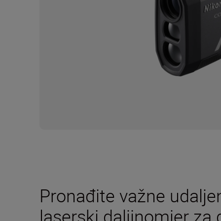
Pronađite važne udalje
laserski daljinomjer z