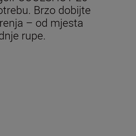
otrebu. Brzo dobijte
renja – od mjesta
dnje rupe.
je