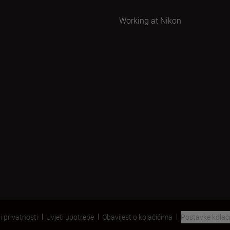
Working at Nikon
i privatnosti
Uvjeti upotrebe
Obavijest o kolačićima
Postavke kolač