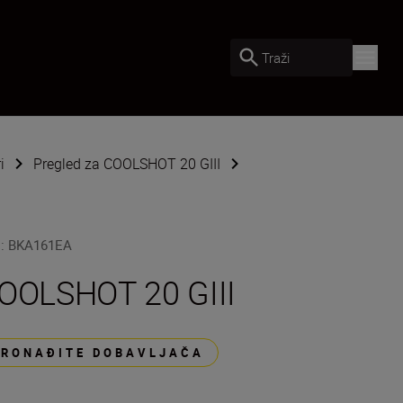
Traži
i
Pregled za COOLSHOT 20 GIII
U
:
BKA161EA
OOLSHOT 20 GIII
PRONAĐITE DOBAVLJAČA