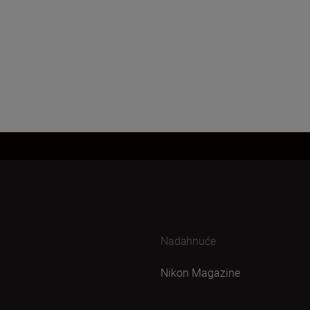
Učitaj više
Nadahnuće
Nikon Magazine