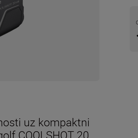
O
nosti uz kompaktni
a golf COOLSHOT 20