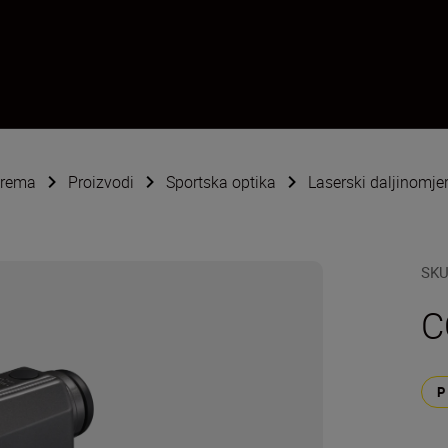
oprema
Proizvodi
Sportska optika
Laserski daljinomjer
SK
C