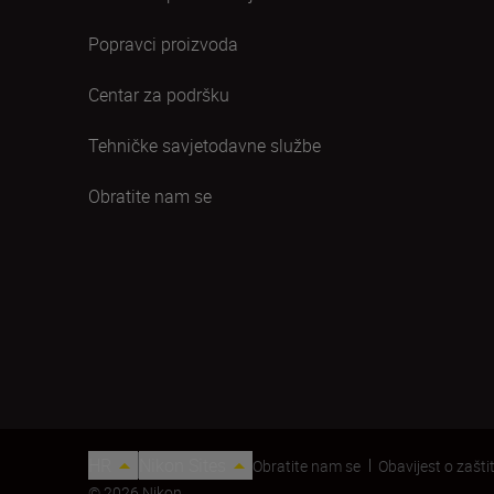
Popravci proizvoda
Centar za podršku
Tehničke savjetodavne službe
Obratite nam se
HR
Nikon Sites
Obratite nam se
Obavijest o zaštit
© 2026 Nikon