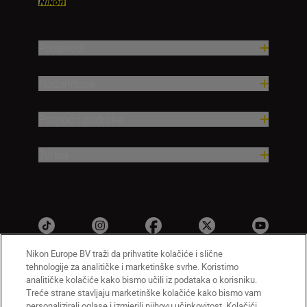
Proizvodi
Nadahnuće
Pomoć i podrška
Tvrtka
Nikon Europe BV traži da prihvatite kolačiće i slične
tehnologije za analitičke i marketinške svrhe. Koristimo
analitičke kolačiće kako bismo učili iz podataka o korisniku.
HR
Nikon Sites
Treće strane stavljaju marketinške kolačiće kako bismo vam
personalizirali oglase i izmjerili njihovu učinkovitost. Kolačići