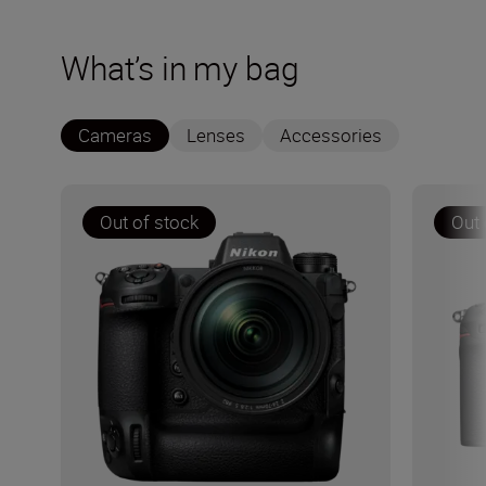
What’s in my bag
Cameras
Lenses
Accessories
Out of stock
Out 