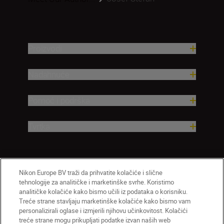
Proizvodi
Nadahnuće
Pomoć i podrška
Tvrtka
Nikon Europe BV traži da prihvatite kolačiće i slične
tehnologije za analitičke i marketinške svrhe. Koristimo
analitičke kolačiće kako bismo učili iz podataka o korisniku.
Treće strane stavljaju marketinške kolačiće kako bismo vam
personalizirali oglase i izmjerili njihovu učinkovitost. Kolačići
treće strane mogu prikupljati podatke izvan naših web