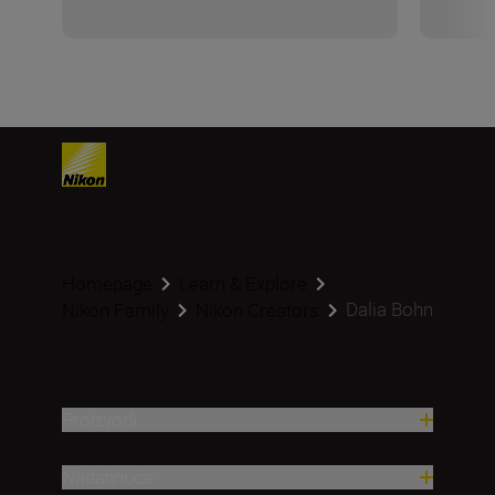
Homepage
Learn & Explore
Dalia Bohn
Nikon Family
Nikon Creators
Proizvodi
Nadahnuće