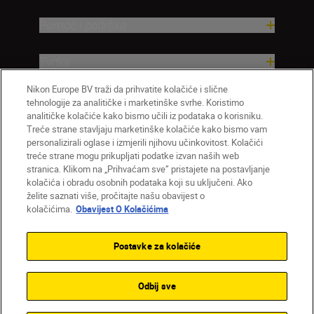
Pomoć i podrška
Tvrtka
Nikon Europe BV traži da prihvatite kolačiće i slične
tehnologije za analitičke i marketinške svrhe. Koristimo
analitičke kolačiće kako bismo učili iz podataka o korisniku.
Treće strane stavljaju marketinške kolačiće kako bismo vam
personalizirali oglase i izmjerili njihovu učinkovitost. Kolačići
treće strane mogu prikupljati podatke izvan naših web
stranica. Klikom na „Prihvaćam sve” pristajete na postavljanje
kolačića i obradu osobnih podataka koji su uključeni. Ako
želite saznati više, pročitajte našu obavijest o
HR
Nikon Sites
kolačićima.
Obavijest O Kolačićima
Obratite nam se
Obavijest o zaštiti privatnosti
Uvjeti upotrebe
Obavijest o kolačićima
Postavke za kolačiće
Postavke kolačića
© 2026 Nikon
Odbij sve