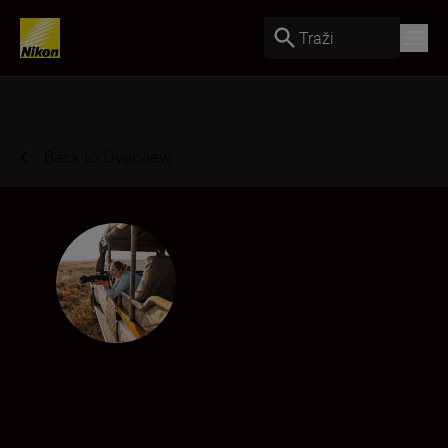
Traži
Back to Overview
Dalia Bohn
Creator
•
Portraits
•
Landscape & Environment