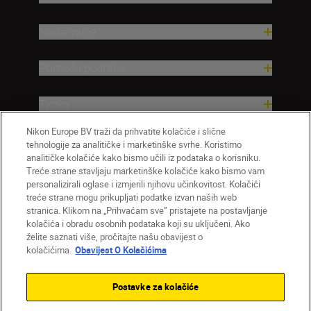
Nadahnuće
Pomoć i podrška
Tvrtka
Nikon Europe BV traži da prihvatite kolačiće i slične
tehnologije za analitičke i marketinške svrhe. Koristimo
analitičke kolačiće kako bismo učili iz podataka o korisniku.
Treće strane stavljaju marketinške kolačiće kako bismo vam
personalizirali oglase i izmjerili njihovu učinkovitost. Kolačići
treće strane mogu prikupljati podatke izvan naših web
stranica. Klikom na „Prihvaćam sve” pristajete na postavljanje
kolačića i obradu osobnih podataka koji su uključeni. Ako
želite saznati više, pročitajte našu obavijest o
HR
Nikon Sites
kolačićima.
Obavijest O Kolačićima
Obratite nam se
Obavijest o zaštiti privatnosti
Uvjeti upotrebe
Obavijest o kolačićima
Postavke za kolačiće
Postavke kolačića
© 2026 Nikon