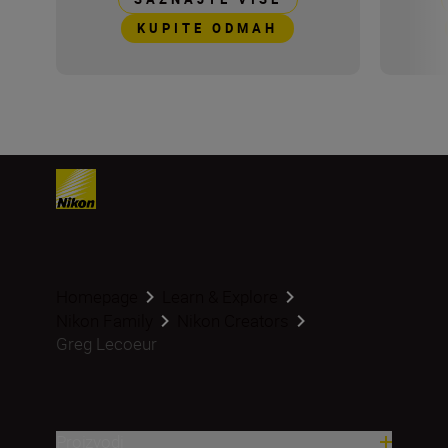
KUPITE ODMAH
Homepage
Learn & Explore
Nikon Family
Nikon Creators
Greg Lecoeur
Proizvodi