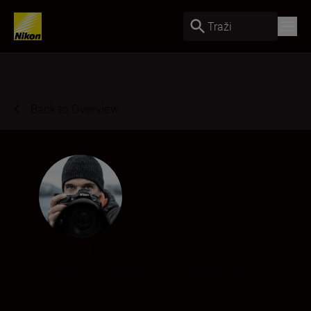
Traži
Back to Overview
Greg Lecoeur
Creator
•
Underwater
•
Wildlife & Nature