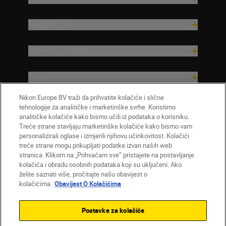
Nadahnuće
Pomoć i podrška
Tvrtka
Nikon Europe BV traži da prihvatite kolačiće i slične
tehnologije za analitičke i marketinške svrhe. Koristimo
analitičke kolačiće kako bismo učili iz podataka o korisniku.
Treće strane stavljaju marketinške kolačiće kako bismo vam
personalizirali oglase i izmjerili njihovu učinkovitost. Kolačići
treće strane mogu prikupljati podatke izvan naših web
stranica. Klikom na „Prihvaćam sve” pristajete na postavljanje
kolačića i obradu osobnih podataka koji su uključeni. Ako
želite saznati više, pročitajte našu obavijest o
HR
Nikon Sites
kolačićima.
Obavijest O Kolačićima
Obratite nam se
Obavijest o zaštiti privatnosti
Uvjeti upotrebe
Obavijest o kolačićima
Postavke za kolačiće
Postavke kolačića
© 2026 Nikon