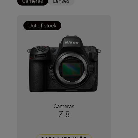
Cameras
Lenses
Out of stock
Cameras
Z 8