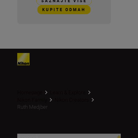
SAZNAJTE VIŠE
KUPITE ODMAH
Homepage
Learn & Explore
Nikon Family
Nikon Creators
Ruth Medjber
Proizvodi