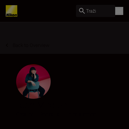
Traži
Back to Overview
Ruth Medjber
Creator
•
Portraits
•
Entertainment