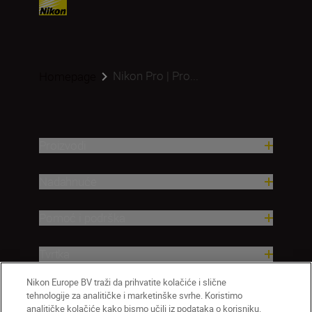
Nikon Pro | Pro...
Homepage
Proizvodi
Nadahnuće
Pomoć i podrška
Tvrtka
Nikon Europe BV traži da prihvatite kolačiće i slične
tehnologije za analitičke i marketinške svrhe. Koristimo
analitičke kolačiće kako bismo učili iz podataka o korisniku.