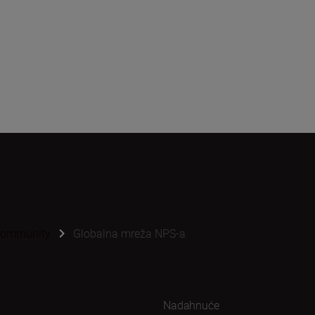
 Community
Globalna mreža NPS-a
Nadahnuće