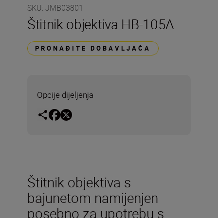
SKU
:
JMB03801
Štitnik objektiva HB-105A
PRONAĐITE DOBAVLJAČA
Opcije dijeljenja
Štitnik objektiva s
bajunetom namijenjen
posebno za upotrebu s