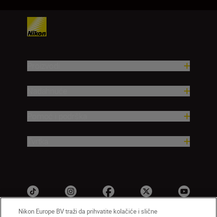
Proizvodi
Nadahnuće
Pomoć i podrška
Tvrtka
Nikon Europe BV traži da prihvatite kolačiće i slične