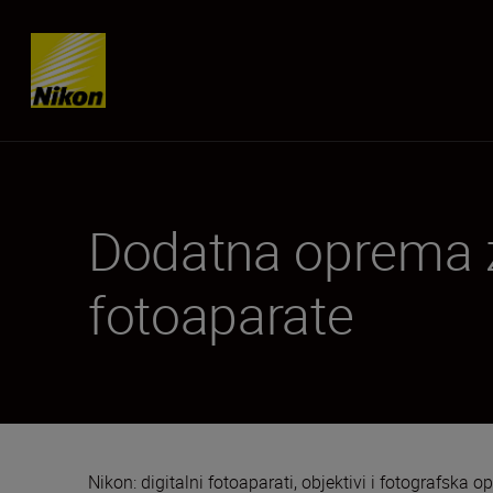
Skip content
Dodatna oprema 
fotoaparate
Nikon: digitalni fotoaparati, objektivi i fotografska 