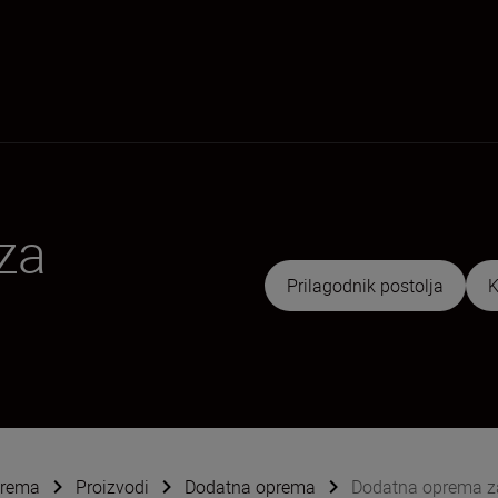
za
Prilagodnik postolja
K
oprema
Proizvodi
Dodatna oprema
Dodatna oprema za