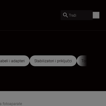
Traži
abeli i adapteri
Stabilizatori i priključci
Torbe i torbice
 fotoaparate