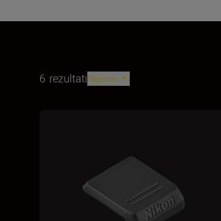
6
rezultati
Najnoviji