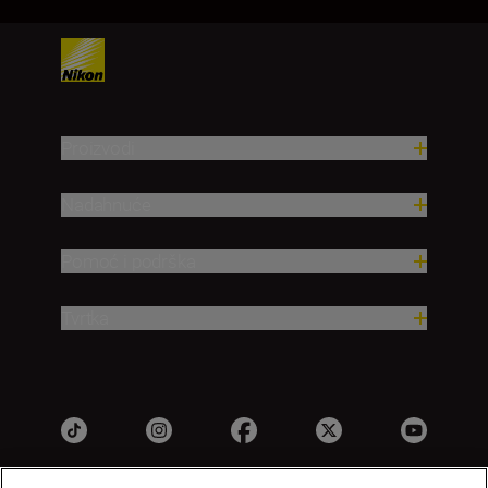
Proizvodi
Nadahnuće
Pomoć i podrška
Tvrtka