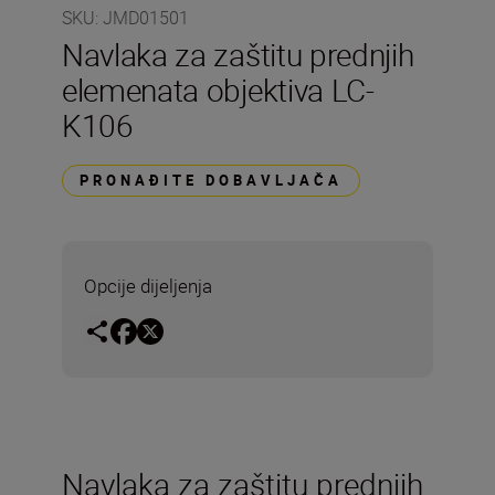
SKU
:
JMD01501
Navlaka za zaštitu prednjih
elemenata objektiva LC-
K106
PRONAĐITE DOBAVLJAČA
Opcije dijeljenja
Navlaka za zaštitu prednjih