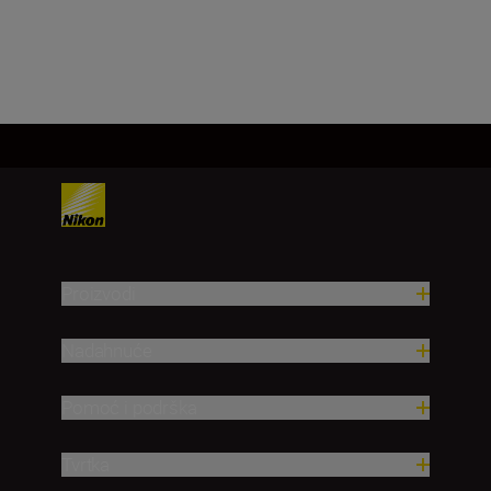
Učitaj više
Proizvodi
Nadahnuće
Pomoć i podrška
Tvrtka