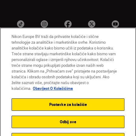
Nikon Europe BV traži da prihvatite kolačiće i slične
tehnologije za analitičke i marketinške svrhe. Koristimo
analitičke kolačiće kako bismo učili iz podataka o korisniku.
HR
Nikon Sites
Treće strane stavljaju marketinške kolačiće kako bismo vam
personalizirali oglase i izmjerili njihovu učinkovitost. Kolačići
Obratite nam se
Obavijest o zaštiti privatnosti
treće strane mogu prikupljati podatke izvan naših web
Uvjeti upotrebe
Obavijest o kolačićima
stranica. Klikom na „Prihvaćam sve” pristajete na postavljanje
Postavke kolačića
kolačića i obradu osobnih podataka koji su uključeni. Ako
© 2026 Nikon
želite saznati više, pročitajte našu obavijest o
kolačićima.
Obavijest O Kolačićima
Postavke za kolačiće
Back to top
Odbij sve