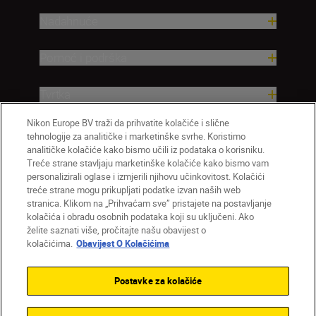
Nadahnuće
Pomoć i podrška
Tvrtka
Nikon Europe BV traži da prihvatite kolačiće i slične
tehnologije za analitičke i marketinške svrhe. Koristimo
analitičke kolačiće kako bismo učili iz podataka o korisniku.
Treće strane stavljaju marketinške kolačiće kako bismo vam
personalizirali oglase i izmjerili njihovu učinkovitost. Kolačići
treće strane mogu prikupljati podatke izvan naših web
stranica. Klikom na „Prihvaćam sve” pristajete na postavljanje
kolačića i obradu osobnih podataka koji su uključeni. Ako
želite saznati više, pročitajte našu obavijest o
HR
Nikon Sites
kolačićima.
Obavijest O Kolačićima
Obratite nam se
Obavijest o zaštiti privatnosti
Uvjeti upotrebe
Obavijest o kolačićima
Postavke za kolačiće
Postavke kolačića
© 2026 Nikon