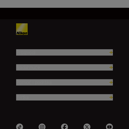
Proizvodi
Nadahnuće
Pomoć i podrška
Tvrtka