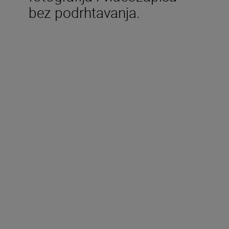
bez podrhtavanja.
Uključeno u kutiju
Litij-ionska baterija koja