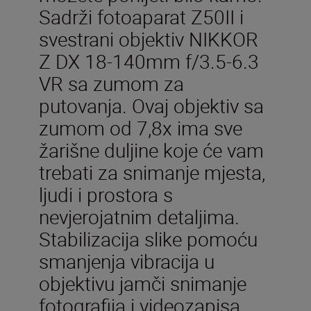
Sadrži fotoaparat Z50II i
svestrani objektiv NIKKOR
Z DX 18-140mm f/3.5-6.3
VR sa zumom za
putovanja. Ovaj objektiv sa
zumom od 7,8x ima sve
žarišne duljine koje će vam
trebati za snimanje mjesta,
ljudi i prostora s
nevjerojatnim detaljima.
Stabilizacija slike pomoću
smanjenja vibracija u
objektivu jamči snimanje
fotografija i videozapisa