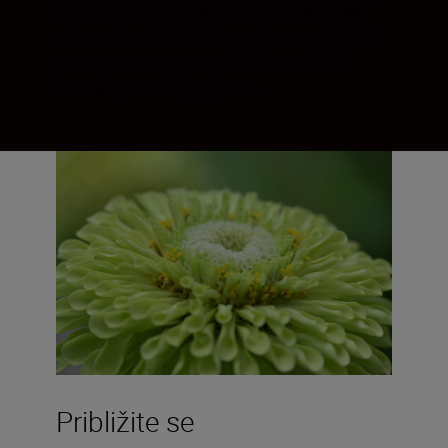
precizno i tiho, a zadržat ćete fokus čak i
pri zumiranju. Možete savršeno zabilježiti
promjene osvjetljenja kako biste dobili
snimak prirodnog izgleda.
Približite se