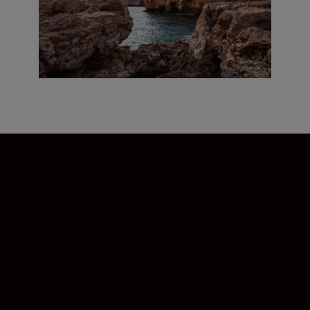
Vaš partner za
videozapise s putovanja
Široke gradske ulice. Krupni planovi lica u
daljini. Detalji na skulpturama. S ovim
objektivom na Nikonovom bezrcalnom
aparatu DX-formata serije Z možete
uhvatiti sve kutove prilikom snimanja
videozapisa. Fokusiranje je besprijekorno,