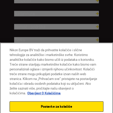
Proizvodi
Nadahnuće
Pomoć i podrška
Tvrtka
Nikon Europe BV traži da prihvatite kolačiće i slične
tehnologije za analitičke i marketinške svrhe. Koristimo
analitičke kolačiće kako bismo učili iz podataka o korisniku.
Treće strane stavljaju marketinške kolačiće kako bismo vam
personalizirali oglase i izmjerili njihovu učinkovitost. Kolačići
treće strane mogu prikupljati podatke izvan naših web
stranica. Klikom na „Prihvaćam sve” pristajete na postavljanje
kolačića i obradu osobnih podataka koji su uključeni. Ako
želite saznati više, pročitajte našu obavijest o
HR
Nikon Sites
kolačićima.
Obavijest O Kolačićima
Obratite nam se
Obavijest o zaštiti privatnosti
Uvjeti upotrebe
Obavijest o kolačićima
Postavke za kolačiće
Postavke kolačića