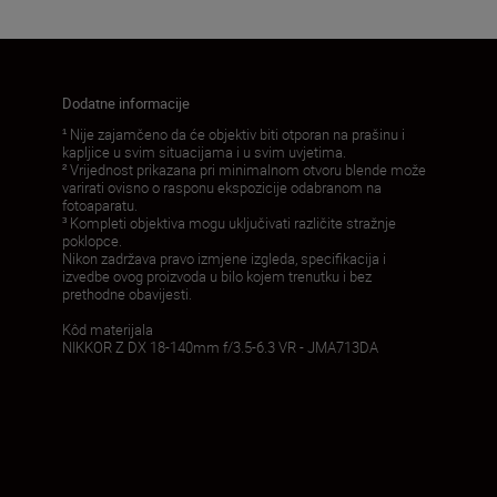
Dodatne informacije
¹ Nije zajamčeno da će objektiv biti otporan na prašinu i
kapljice u svim situacijama i u svim uvjetima.
² Vrijednost prikazana pri minimalnom otvoru blende može
varirati ovisno o rasponu ekspozicije odabranom na
fotoaparatu.
³ Kompleti objektiva mogu uključivati različite stražnje
poklopce.
Nikon zadržava pravo izmjene izgleda, specifikacija i
izvedbe ovog proizvoda u bilo kojem trenutku i bez
prethodne obavijesti.
Kôd materijala
NIKKOR Z DX 18-140mm f/3.5-6.3 VR - JMA713DA