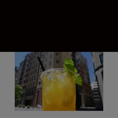
složenost i igru detalja ulica, interijera,
pejzaža. Zumirajte na srednji
telefotografski raspon kako biste uhvatili u
kadar vjerne portrete ili zumirajte sve do
140 mm za vrhunske snimke znamenitosti
u daljini.