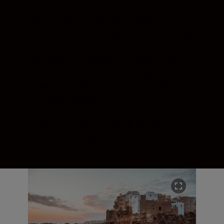
moćni objektiv sa zumom snima
zadivljujuće slike pune boja, dubine i
detalja. Oštrina je nevjerojatna sve do ruba
kadra, čak i kada snimate na maloj
udaljenosti ili širokokutne kadrove. Efekt
zamućenja je besprijekoran i ugodan.
Automatsko fokusiranje je brzo i ima
izvanredne performanse u kombinaciji s
AF-om upravljanim okom vašeg
fotoaparata serije Z kako bi se fokus
zadržao tamo gdje želite.