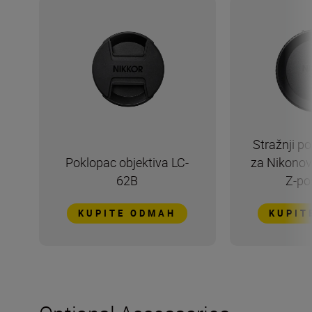
Stražnji p
Poklopac objektiva LC-
za Nikonov
62B
Z-po
KUPITE ODMAH
KUPIT