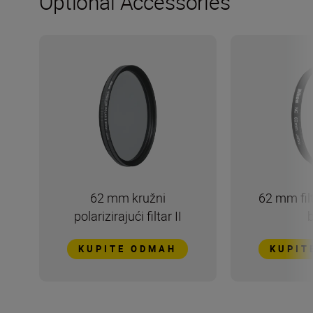
Optional Accessories
62 mm kružni
62 mm fil
polarizirajući filtar II
KUPITE ODMAH
KUPIT