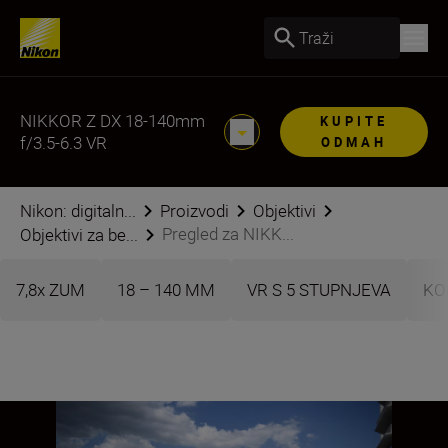
Traži
NIKKOR Z DX 18-140mm
KUPITE
f/3.5-6.3 VR
ODMAH
Nikon: digitaln...
Proizvodi
Objektivi
Pregled za NIKK...
Objektivi za be...
7,8x ZUM
18 – 140 MM
VR S 5 STUPNJEVA
KO