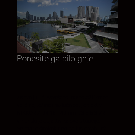
Ponesite ga bilo gdje
Zahvaljujući savršenoj ravnoteži između
veličine, težine i razlučivosti, objektiv
NIKKOR Z DX 18-140mm f/3.5-6.3 VR
vrhunski je objektiv za sve situacije.
Snimajte širokokutno da biste zabilježili