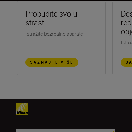
Probudite svoju
Des
strast
red
obj
Istražite bezrcalne aparate
Istra
SAZNAJTE VIŠE
S