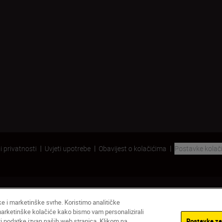
i privatnosti
Uvjeti upotrebe
Obavijest o kolačićima
Postavke kolač
čke i marketinške svrhe. Koristimo analitičke
 marketinške kolačiće kako bismo vam personalizirali
ati podatke izvan naših web stranica. Klikom na
Postavke za