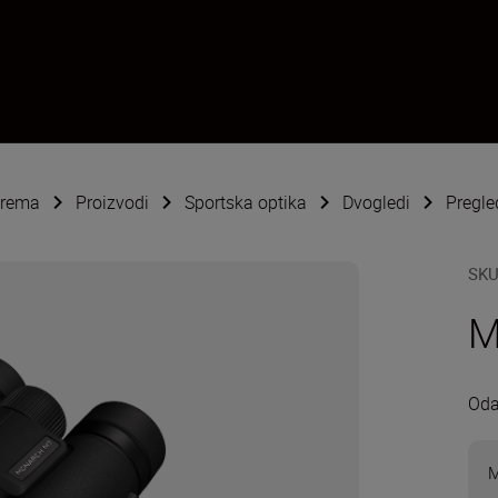
oprema
Proizvodi
Sportska optika
Dvogledi
Pregl
SK
M
Oda
M