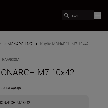
Traži
ed za MONARCH M7
Kupite MONARCH M7 10x42
U
:
BAA903SA
ONARCH M7 10x42
berite opciju
ONARCH M7 8x42