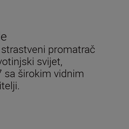
de
i strastveni promatrač
votinjski svijet,
sa širokim vidnim
elji.