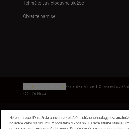
Tehničke savjetodavne službe
Obratite nam se
HR
Nikon Sites
Obratite nam se
Obavijest o zaštit
© 2026 Nikon
Nikon Europe BV traži da prihvatite kolačiće i slične tehnologije za analiti
kolačiće kako bismo učili iz podataka o korisniku. Treće strane stavljaju
oglase i izmjerili njihovu učinkovitost. Kolačići treće strane mogu prikuplj