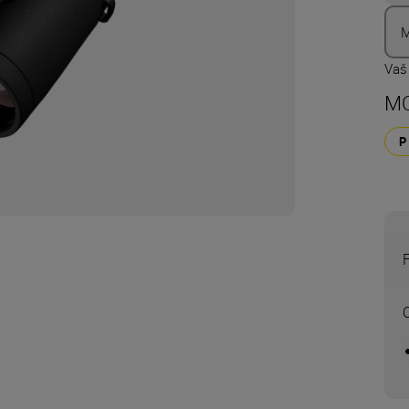
M
Vaš
MO
O