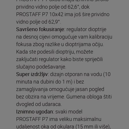
prividno vidno polje od 62,6°, dok
PROSTAFF P7 10x42 ima još šire prividno
vidno polje od 62,9°.
Savršeno fokusiranje:
regulator dioptrije
na desnoj cijevi omogućuje vam kalibraciju
fokusa zbog razlike u dioptrijama očiju.
Kada ste podesili dioptriju, možete
zaključati regulator kako biste spriječili
slučajno podešavanje.
Super izdržljiv:
dizajn otporan na vodu (10
minuta na dubini do 1 m) i bez
zamagljivanja omogućuje jasan pogled
bez obzira na vrijeme. Gumena obloga štiti
dvogled od udaraca.
Iznimno ugodan:
svaki model
PROSTAFF P7 ima veliku maksimalnu
udaljenost oka od okulara (15 mm ili više),