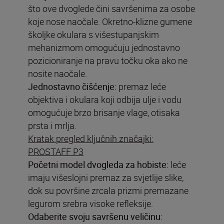
što ove dvoglede čini savršenima za osobe
koje nose naočale. Okretno-klizne gumene
školjke okulara s višestupanjskim
mehanizmom omogućuju jednostavno
pozicioniranje na pravu točku oka ako ne
nosite naočale.
Jednostavno čišćenje:
premaz leće
objektiva i okulara koji odbija ulje i vodu
omogućuje brzo brisanje vlage, otisaka
prsta i mrlja.
Kratak pregled ključnih značajki:
PROSTAFF P3
Početni model dvogleda za hobiste:
leće
imaju višeslojni premaz za svjetlije slike,
dok su površine zrcala prizmi premazane
legurom srebra visoke refleksije.
Odaberite svoju savršenu veličinu: