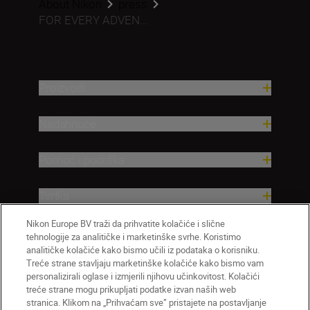
About Nikon
press
FOR EVERY ADVEN...
Proizvodi
Nadahnuće
Pomoć i podrška
Tvrtka
Nikon Europe BV traži da prihvatite kolačiće i slične
tehnologije za analitičke i marketinške svrhe. Koristimo
analitičke kolačiće kako bismo učili iz podataka o korisniku.
Treće strane stavljaju marketinške kolačiće kako bismo vam
personalizirali oglase i izmjerili njihovu učinkovitost. Kolačići
treće strane mogu prikupljati podatke izvan naših web
stranica. Klikom na „Prihvaćam sve” pristajete na postavljanje