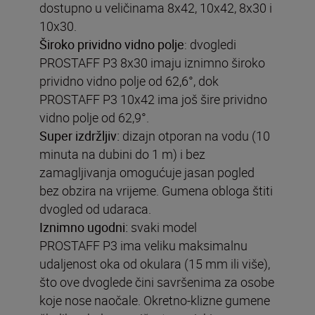
dostupno u veličinama 8x42, 10x42, 8x30 i
10x30.
Široko prividno vidno polje
:
dvogledi
PROSTAFF P3 8x30 imaju iznimno široko
prividno vidno polje od 62,6°, dok
PROSTAFF P3 10x42 ima još šire prividno
vidno polje od 62,9°.
Super izdržljiv:
dizajn otporan na vodu (10
minuta na dubini do 1 m) i bez
zamagljivanja omogućuje jasan pogled
bez obzira na vrijeme. Gumena obloga štiti
dvogled od udaraca.
Iznimno ugodni:
svaki model
PROSTAFF P3 ima veliku maksimalnu
udaljenost oka od okulara (15 mm ili više),
što ove dvoglede čini savršenima za osobe
koje nose naočale. Okretno-klizne gumene