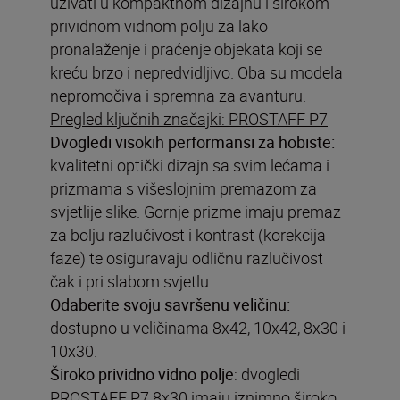
uživati u kompaktnom dizajnu i širokom
prividnom vidnom polju za lako
pronalaženje i praćenje objekata koji se
kreću brzo i nepredvidljivo. Oba su modela
Pregled ključnih značajki: PROSTAFF P7
Dvogledi visokih performansi za hobiste:
kvalitetni optički dizajn sa svim lećama i
prizmama s višeslojnim premazom za
svjetlije slike. Gornje prizme imaju premaz
za bolju razlučivost i kontrast (korekcija
faze) te osiguravaju odličnu razlučivost
čak i pri slabom svjetlu.
Odaberite svoju savršenu veličinu:
dostupno u veličinama 8x42, 10x42, 8x30 i
10x30.
Široko prividno vidno polje
:
dvogledi
PROSTAFF P7 8x30 imaju iznimno široko