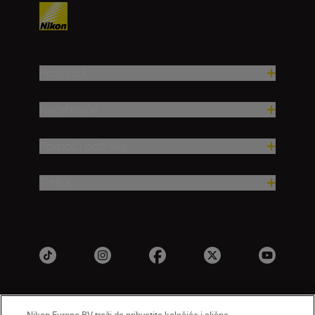
Proizvodi
Nadahnuće
Pomoć i podrška
Tvrtka