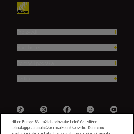
Proizvodi
Nadahnuće
Pomoć i podrška
Tvrtka
Nikon Europe BV traži da prihvatite kolačiće i slične
tehnologije za analitičke i marketinške svrhe. Koristimo
analitičke kolačiće kako bismo učili iz podataka o korisniku.