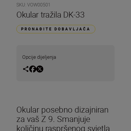
SKU
:
VOW00501
Okular tražila DK-33
PRONAĐITE DOBAVLJAČA
Opcije dijeljenja
Okular posebno dizajniran
za vaš Z 9. Smanjuje
količinu raspršenog svjetla