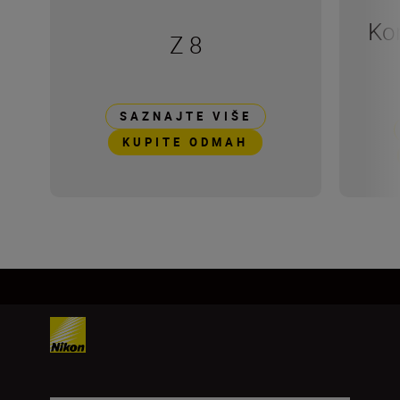
Kom
Z 8
SAZNAJTE VIŠE
KUPITE ODMAH