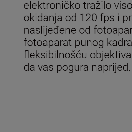
elektroničko tražilo vis
okidanja od 120 fps i p
naslijeđene od fotoapar
fotoaparat punog kadra,
fleksibilnošću objektiva
da vas pogura naprijed.