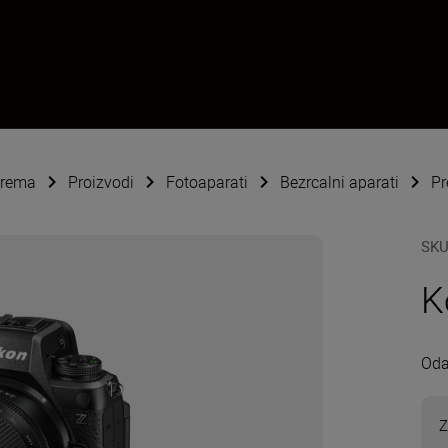
oprema
Proizvodi
Fotoaparati
Bezrcalni aparati
Pr
SK
K
Oda
Z