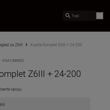
Traži
egled za Z6III
Kupite Komplet Z6III + 24-200
U
:
VOA130K003
omplet Z6III + 24-200
berite opciju
6III