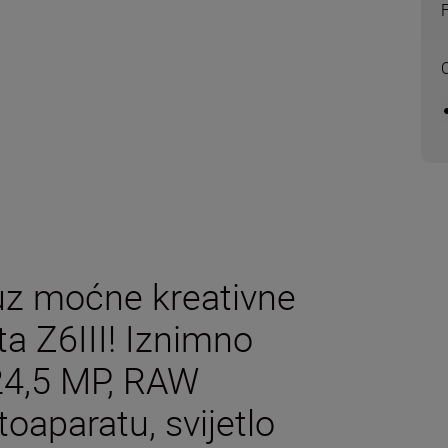
O
uz moćne kreativne
a Z6III! Iznimno
 24,5 MP, RAW
oaparatu, svijetlo