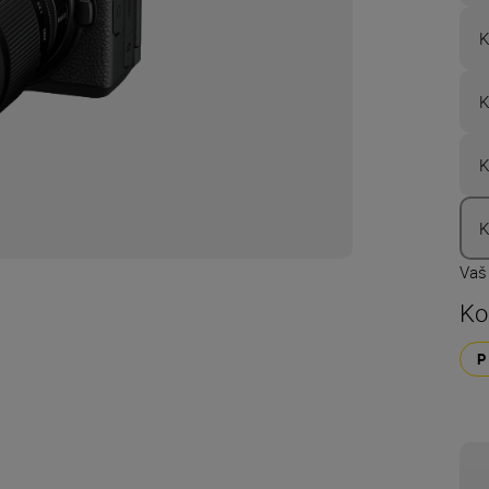
K
K
K
K
Vaš
Ko