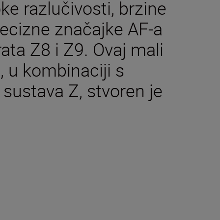
oke razlučivosti, brzine
recizne značajke AF-a
ata Z8 i Z9. Ovaj mali
 u kombinaciji s
 sustava Z, stvoren je