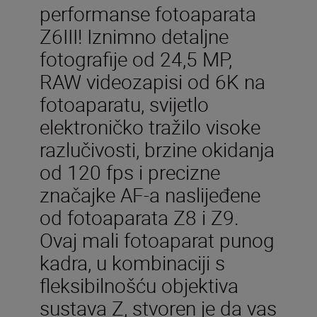
performanse fotoaparata
Z6III! Iznimno detaljne
fotografije od 24,5 MP,
RAW videozapisi od 6K na
fotoaparatu, svijetlo
elektroničko tražilo visoke
razlučivosti, brzine okidanja
od 120 fps i precizne
značajke AF-a naslijeđene
od fotoaparata Z8 i Z9.
Ovaj mali fotoaparat punog
kadra, u kombinaciji s
fleksibilnošću objektiva
sustava Z, stvoren je da vas