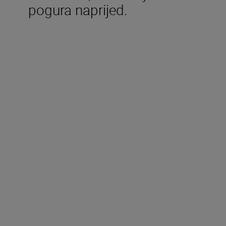
pogura naprijed.
Uključeno u kutiju
Litij-ionska baterija koja