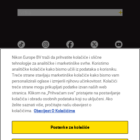
Tvrtka
Nikon Europe BV traži da prihvatite kolačiće i slične
tehnologije za analitičke i marketinške svrhe. Koristimo
analitičke kolačiće kako bismo učili iz podataka o korisniku.
HR
Nikon Sites
Treće strane stavljaju marketinške kolačiće kako bismo vam
personalizirali oglase i izmjerili njihovu učinkovitost. Kolačići
Obratite nam se
Obavijest o zaštiti privatnosti
treće strane mogu prikupljati podatke izvan naših web
Uvjeti upotrebe
Obavijest o kolačićima
stranica. Klikom na „Prihvaćam sve” pristajete na postavljanje
Postavke kolačića
kolačića i obradu osobnih podataka koji su uključeni. Ako
© 2026 Nikon
želite saznati više, pročitajte našu obavijest o
kolačićima.
Obavijest O Kolačićima
Postavke za kolačiće
Back to top