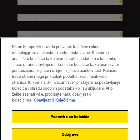
Nadahnuće
Pomoć i podrška
Tvrtka
Nikon Europe BV traži da prihvatite kolačiće i slične
tehnologije za analitičke i marketinške svrhe. Koristimo
analitičke kolačiće kako bismo učili iz podataka o korisniku.
Treće strane stavljaju marketinške kolačiće kako bismo vam
personalizirali oglase i izmjerili njihovu učinkovitost. Kolačići
treće strane mogu prikupljati podatke izvan naših web
stranica. Klikom na „Prihvaćam sve” pristajete na postavljanje
kolačića i obradu osobnih podataka koji su uključeni. Ako
želite saznati više, pročitajte našu obavijest o
HR
Nikon Sites
kolačićima.
Obavijest O Kolačićima
Obratite nam se
Obavijest o zaštiti privatnosti
Uvjeti upotrebe
Obavijest o kolačićima
Postavke za kolačiće
Postavke kolačića
© 2026 Nikon
Odbij sve