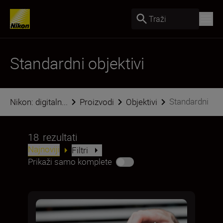
Traži
Standardni objektivi
Standardni
Nikon: digitaln...
Proizvodi
Objektivi
18
rezultati
Najnoviji
Filtri
Prikaži samo komplete